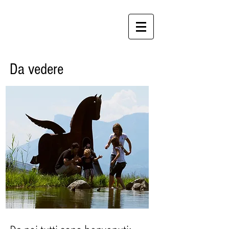
Residence Ladurn
Appartamenti per vacanze a Tirolo
Da vedere